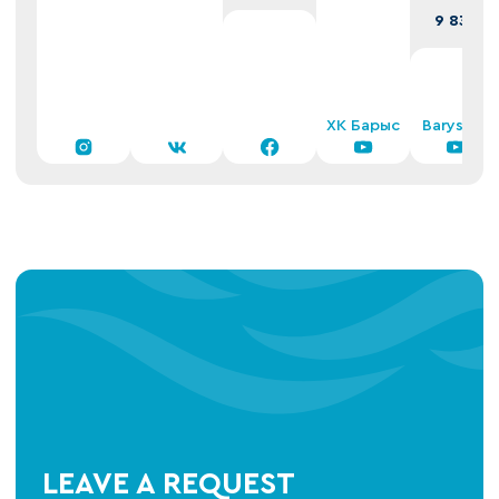
9 832
ХК Барыс
Barys TV
LEAVE A REQUEST