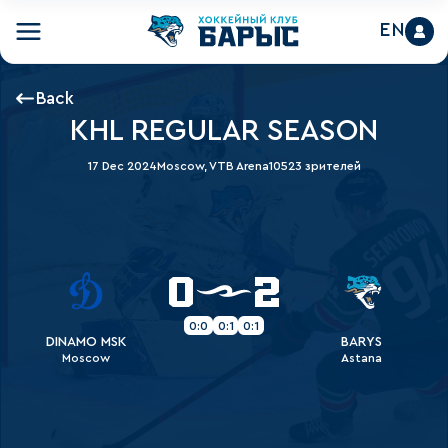
EN
Back
KHL REGULAR SEASON
17 Dec 2024
Moscow, VTB Arena
10523 зрителей
0
2
0:0
0:1
0:1
DINAMO MSK
BARYS
Moscow
Astana