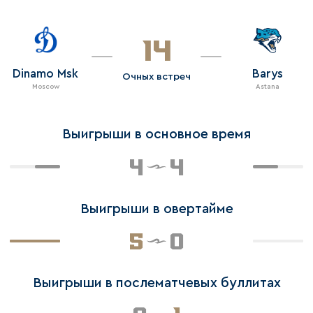
14
Dinamo Msk
Barys
Очных встреч
Moscow
Astana
Выигрыши в основное время
4
4
Выигрыши в овертайме
5
0
Выигрыши в послематчевых буллитах