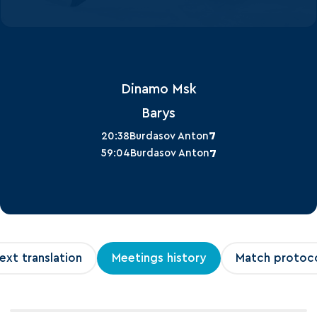
Dinamo Msk
Barys
7
20:38
Burdasov Anton
7
59:04
Burdasov Anton
ext translation
Meetings history
Match protoc