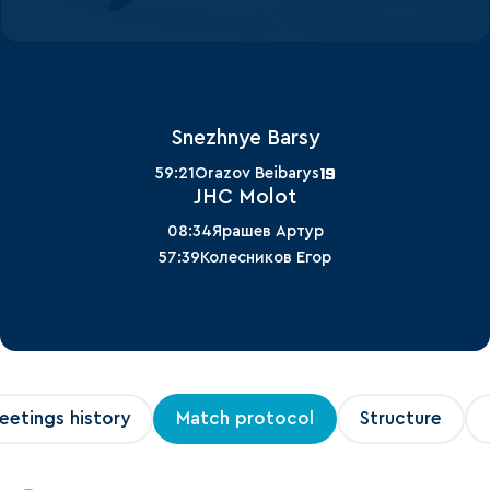
Snezhnye Barsy
19
59:21
Orazov Beibarys
JHC Molot
08:34
Ярашев Артур
57:39
Колесников Егор
eetings history
Match protocol
Structure