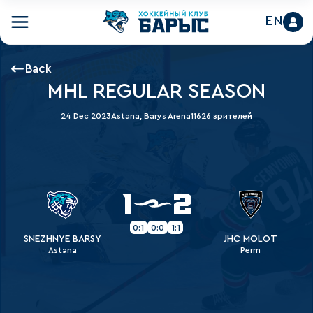
EN
Back
MHL REGULAR SEASON
24 Dec 2023
Astana, Barys Arena
11626 зрителей
1
2
0:1
0:0
1:1
SNEZHNYE BARSY
JHC MOLOT
Astana
Perm