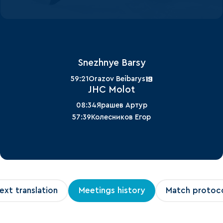
Snezhnye Barsy
19
59:21
Orazov Beibarys
JHC Molot
08:34
Ярашев Артур
57:39
Колесников Егор
ext translation
Meetings history
Match protoc