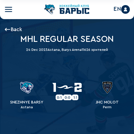
EN
Back
MHL REGULAR SEASON
24 Dec 2023
Astana, Barys Arena
11626 зрителей
1
2
0:1
0:0
1:1
SNEZHNYE BARSY
JHC MOLOT
Astana
Perm