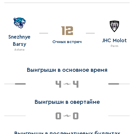
12
Snezhnye
JHC Molot
Очных встреч
Barsy
Perm
Astana
Выигрыши в основное время
4
4
Выигрыши в овертайме
0
0
Выигрыши в послематчевых буллитах