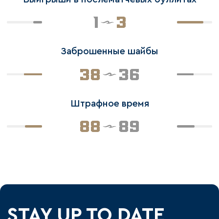
1
3
Заброшенные шайбы
38
36
Штрафное время
88
89
STAY UP TO DATE